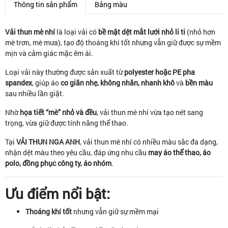
Thông tin sản phẩm
Bảng màu
Vải thun mè nhí
là loại vải có
bề mặt dệt mắt lưới nhỏ li ti
(nhỏ hơn
mè trơn, mè mưa), tạo độ thoáng khí tốt nhưng vẫn giữ được sự mềm
mịn và cảm giác mặc êm ái.
Loại vải này thường được sản xuất từ
polyester hoặc PE pha
spandex
, giúp áo
co giãn nhẹ, không nhăn, nhanh khô
và
bền màu
sau nhiều lần giặt.
Nhờ
họa tiết “mè” nhỏ và đều
, vải thun mè nhí vừa tạo nét sang
trọng, vừa giữ được tính năng thể thao.
Tại
VẢI THUN NGA ANH
, vải thun mè nhí có nhiều màu sắc đa dạng,
nhận dệt màu theo yêu cầu, đáp ứng nhu cầu
may áo thể thao, áo
polo, đồng phục công ty, áo nhóm
.
Ưu điểm nổi bật:
Thoáng khí tốt
nhưng vẫn giữ sự mềm mại