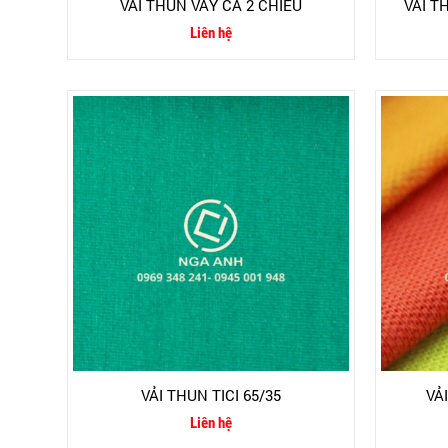
VẢI THUN VẢY CÁ 2 CHIỀU
VẢI T
Liên hệ
VẢI THUN TICI 65/35
VẢ
Liên hệ