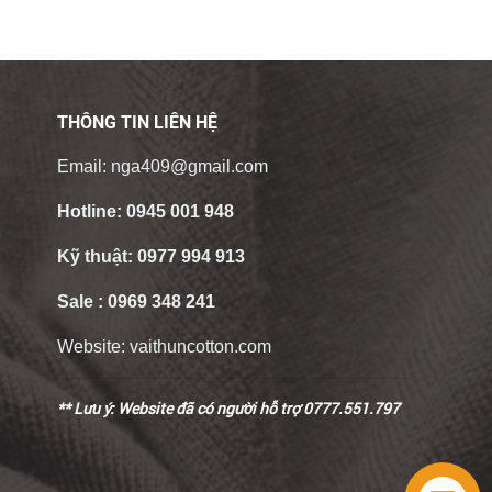
THÔNG TIN LIÊN HỆ
Email:
nga409@gmail.com
Hotline:
0945 001 948
Kỹ thuật:
0977 994 913
Sale :
0969 348 241
Website:
vaithuncotton.com
** Lưu ý: Website đã có người hỗ trợ 0777.551.797