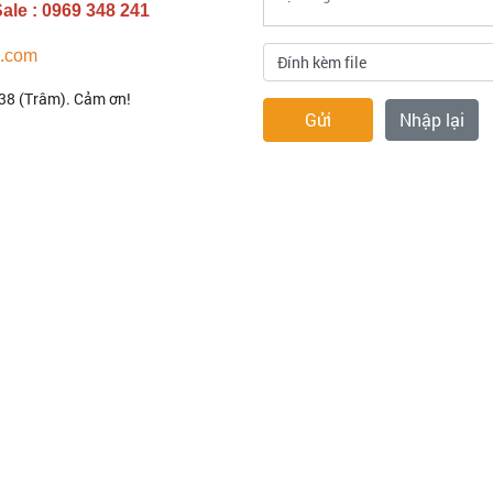
Sale :
0969 348 241
.com
Đính kèm file
338 (Trâm). Cảm ơn!