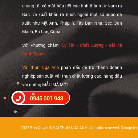
chúng tôi có mặt hầu hết các tỉnh thành từ Nam ra
Bắc, và xuất khẩu ra nước ngoài một số nước đã
xuất như Mỹ, Anh, Pháp, Ý, Tây Ban Nha, Séc, Đan
Mạch, Ba Lan, Cuba....
Với Phương châm:
Uy Tín - Chất Lượng - Giá cả
Cạnh Tranh
.
Vải thun Nga Anh
phấn đấu để trờ thành doanh
nghiệp sản xuất vải thun chất lượng cao, hàng đầu
với những MẪU MÃ MỚI.
0945 001 948
2022 Bản Quyền ©
VẢI THUN NGA ANH
. All rights reserved. Design b