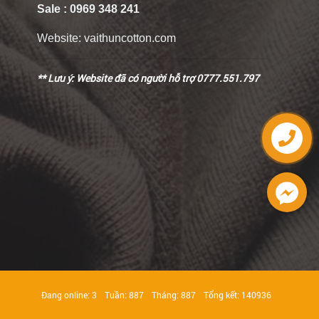
Sale :
0969 348 241
Website:
vaithuncotton.com
** Lưu ý: Website đã có người hỗ trợ 0777.551.797
Đang online: 3
Tuần: 887
Tháng: 887
Tổng kết: 140936