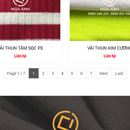
ẢI THUN TĂM SỌC PE
VẢI THUN KIM CƯƠN
Liên hệ
Liên hệ
Page 1 / 7
1
2
3
4
5
6
7
Next
Last