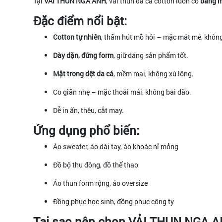
Tại
VẢI THUN NGA ANH
, vải thun da cá cotton luôn có
bảng m
Đặc điểm nổi bật:
Cotton tự nhiên
, thấm hút mồ hôi – mặc mát mẻ, không
Dày dặn, đứng form
, giữ dáng sản phẩm tốt.
Mặt trong dệt da cá
, mềm mại, không xù lông.
Co giãn nhẹ – mặc thoải mái, không bai dão.
Dễ in ấn, thêu, cắt may.
Ứng dụng phổ biến:
Áo sweater, áo dài tay, áo khoác nỉ mỏng
Đồ bộ thu đông, đồ thể thao
Áo thun form rộng, áo oversize
Đồng phục học sinh, đồng phục công ty
Tại sao nên chọn VẢI THUN NGA 