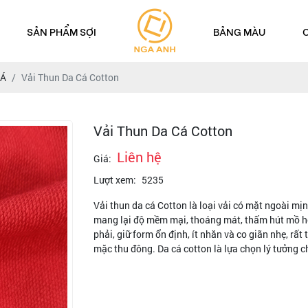
SẢN PHẨM SỢI
BẢNG MÀU
CÁ
Vải Thun Da Cá Cotton
Vải Thun Da Cá Cotton
Liên hệ
Giá:
Lượt xem:
5235
Vải thun da cá Cotton là loại vải có mặt ngoài mịn
mang lại độ mềm mại, thoáng mát, thấm hút mồ hôi 
phải, giữ form ổn định, ít nhăn và co giãn nhẹ, rấ
mặc thu đông. Da cá cotton là lựa chọn lý tưởng c