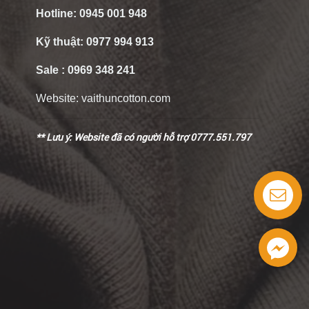
Hotline:
0945 001 948
Kỹ thuật:
0977 994 913
Sale :
0969 348 241
Website:
vaithuncotton.com
** Lưu ý: Website đã có người hỗ trợ 0777.551.797