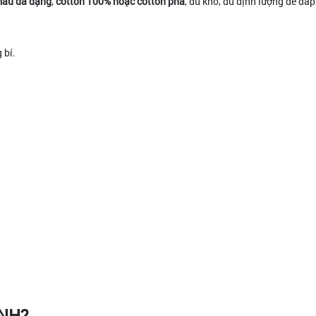
àu đa dạng
,
cotton 100% hoặc cotton pha
, đủ khổ, đủ định lượng để đá
 bí.
ANH?