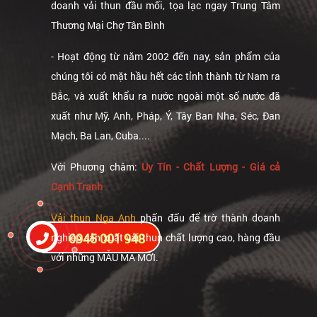
doanh vải thun đầu mối, tọa lạc ngay Trung Tâm
Thương Mại Chợ Tân Bình
- Hoạt động từ năm 2002 đến nay, sản phẩm của
chúng tôi có mặt hầu hết các tỉnh thành từ Nam ra
Bắc, và xuất khẩu ra nước ngoài một số nước đã
xuất như Mỹ, Anh, Pháp, Ý, Tây Ban Nha, Séc, Đan
Mạch, Ba Lan, Cuba....
Với Phương châm:
Uy Tín - Chất Lượng - Giá cả
Cạnh Tranh
.
Vải thun Nga Anh
phấn đấu để trờ thành doanh
0945 001 948
nghiệp sản xuất vải thun chất lượng cao, hàng đầu
với những MẪU MÃ MỚI.