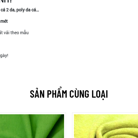
 cá 2 da, poly da cá…
o mét
ất vải theo mẫu
ngày!
SẢN PHẨM CÙNG LOẠI