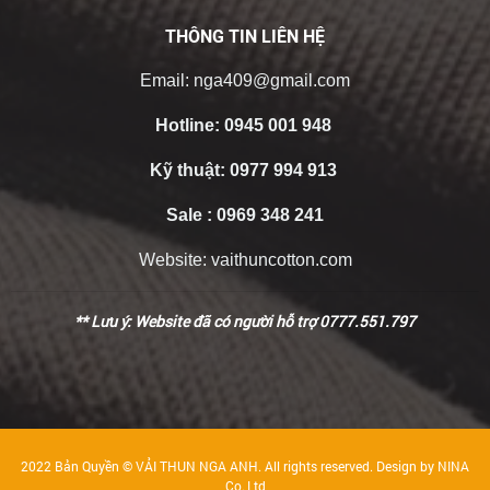
THÔNG TIN LIÊN HỆ
Email:
nga409@gmail.com
Hotline:
0945 001 948
Kỹ thuật:
0977 994 913
Sale :
0969 348 241
Website:
vaithuncotton.com
** Lưu ý: Website đã có người hỗ trợ 0777.551.797
2022 Bản Quyền ©
VẢI THUN NGA ANH
. All rights reserved. Design by NINA
Co.,Ltd