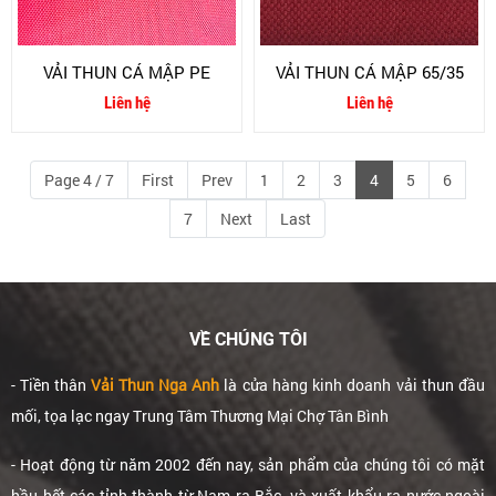
VẢI THUN CÁ MẬP PE
VẢI THUN CÁ MẬP 65/35
Liên hệ
Liên hệ
Page 4 / 7
First
Prev
1
2
3
4
5
6
7
Next
Last
VỀ CHÚNG TÔI
- Tiền thân
Vải Thun Nga Anh
là cửa hàng kinh doanh vải thun đầu
mối, tọa lạc ngay Trung Tâm Thương Mại Chợ Tân Bình
- Hoạt động từ năm 2002 đến nay, sản phẩm của chúng tôi có mặt
hầu hết các tỉnh thành từ Nam ra Bắc, và xuất khẩu ra nước ngoài